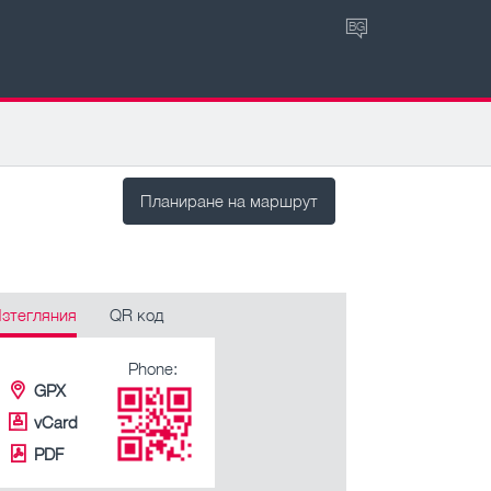
BG
Планиране на маршрут
зтегляния
QR код
Phone:
GPX
vCard
PDF