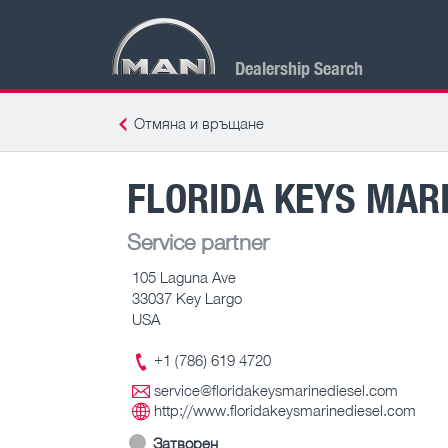
Dealership Search
Отмяна и връщане
FLORIDA KEYS MARI
Service partner
105 Laguna Ave
33037 Key Largo
USA
+1 (786) 619 4720
service@floridakeysmarinediesel.com
http://www.floridakeysmarinediesel.com
Затворен