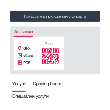
Показване в приложението за карти
Изтегляния
Phone:
GPX
vCard
PDF
Услуги
Opening hours
Специални услуги