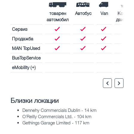
товарен
Автобус
Van
Корабн
автомобил
двигате
Сервиз
Продажба
MAN TopUsed
BusTopService
eMobility (+)
Близки локации
Dennehy Commercials Dublin - 14 km
O´Reilly Commercials Ltd. - 104 km
Gethings Garage Limited - 117 km