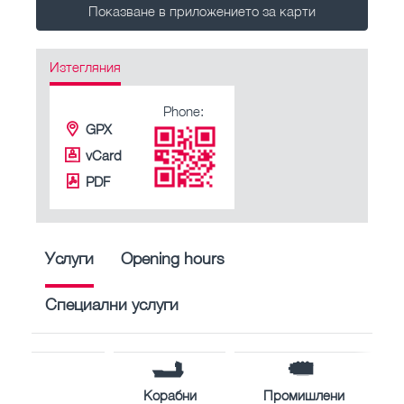
Показване в приложението за карти
Изтегляния
Phone:
GPX
vCard
PDF
Услуги
Opening hours
Специални услуги
Корабни
Промишлени