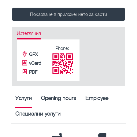
Показване в приложението за карти
Изтегляния
Phone:
GPX
vCard
PDF
Услуги
Opening hours
Employee
Специални услуги