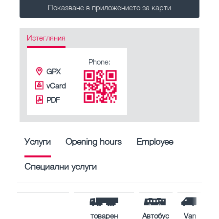
Показване в приложението за карти
Изтегляния
Phone:
GPX
vCard
PDF
Услуги
Opening hours
Employee
Специални услуги
товарен
Автобус
Van