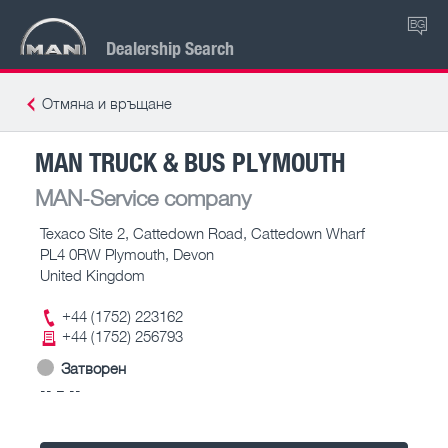
BG
Dealership Search
Отмяна и връщане
MAN TRUCK & BUS PLYMOUTH
MAN-Service company
Texaco Site 2, Cattedown Road, Cattedown Wharf
PL4 0RW Plymouth, Devon
United Kingdom
+44 (1752) 223162
+44 (1752) 256793
Затворен
-- – --