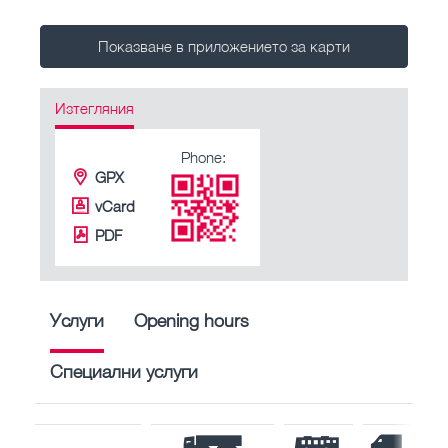
Показване в приложението за карти
Изтегляния
Phone:
GPX
vCard
PDF
Услуги
Opening hours
Специални услуги