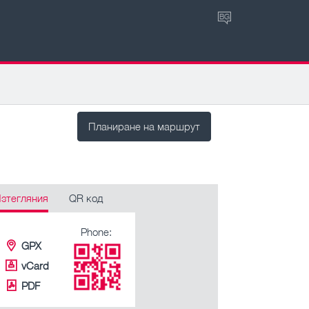
BG
Планиране на маршрут
зтегляния
QR код
Phone:
GPX
vCard
PDF