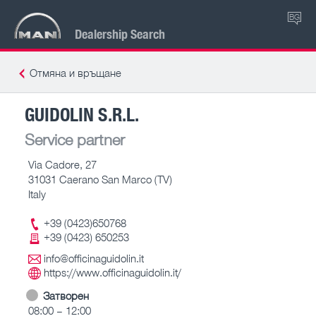
BG
Dealership Search
Отмяна и връщане
GUIDOLIN S.R.L.
Service partner
Via Cadore, 27
31031 Caerano San Marco (TV)
Italy
+39 (0423)650768
+39 (0423) 650253
info@officinaguidolin.it
https://www.officinaguidolin.it/
Затворен
08:00 – 12:00