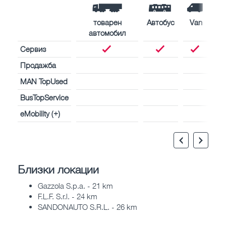
товарен
Автобус
Van
автомобил
Сервиз
Продажба
MAN TopUsed
BusTopService
eMobility (+)
Близки локации
Gazzola S.p.a. - 21 km
F.L.F. S.r.l. - 24 km
SANDONAUTO S.R.L. - 26 km