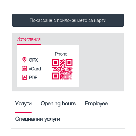
Показване в приложението за карти
Изтегляния
Phone:
GPX
vCard
PDF
Услуги
Opening hours
Employee
Специални услуги