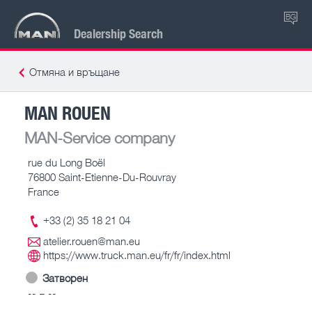
BG
Dealership Search
Отмяна и връщане
MAN ROUEN
MAN-Service company
rue du Long Boël
76800 Saint-Etienne-Du-Rouvray
France
+33 (2) 35 18 21 04
atelier.rouen@man.eu
https://www.truck.man.eu/fr/fr/index.html
Затворен
-- – --