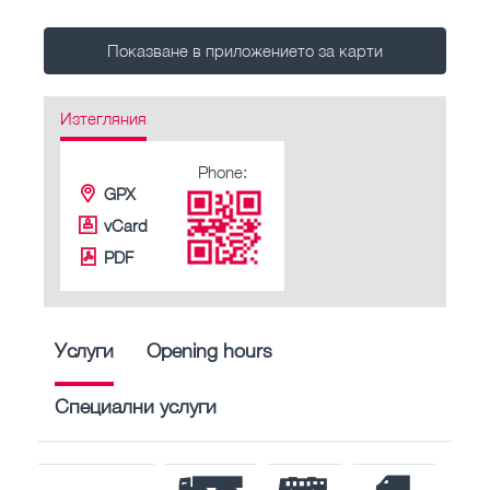
Показване в приложението за карти
Изтегляния
Phone:
GPX
vCard
PDF
Услуги
Opening hours
Специални услуги