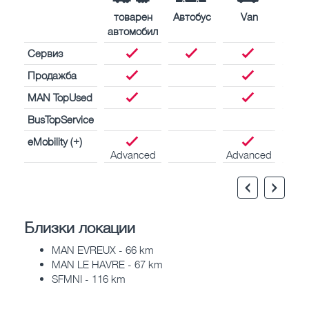
товарен
Автобус
Van
Кор
автомобил
двиг
Сервиз
Продажба
MAN TopUsed
BusTopService
eMobility (+)
Advanced
Advanced
Близки локации
MAN EVREUX - 66 km
MAN LE HAVRE - 67 km
SFMNI - 116 km