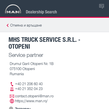
BG
Dealership Search
Отмяна и връщане
MHS TRUCK SERVICE S.R.L. -
OTOPENI
Service partner
Drumul Garii Otopeni Nr. 1B
075100 Otopeni
Rumania
+40 21 206 60 40
+40 21 352 04 23
contact.otopeni@man.ro
https://www.man.ro/
Затворен