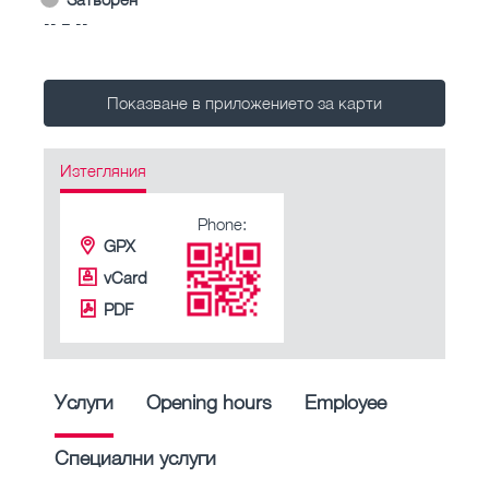
-- – --
Показване в приложението за карти
Изтегляния
Phone:
GPX
vCard
PDF
Услуги
Opening hours
Employee
Специални услуги