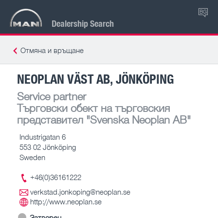
BG
Dealership Search
Отмяна и връщане
NEOPLAN VÄST AB, JÖNKÖPING
Service partner
Търговски обект на търговския
представител
"Svenska Neoplan AB"
Industrigatan 6
553 02 Jönköping
Sweden
+46(0)36161222
verkstad.jonkoping@neoplan.se
http://www.neoplan.se
Затворен