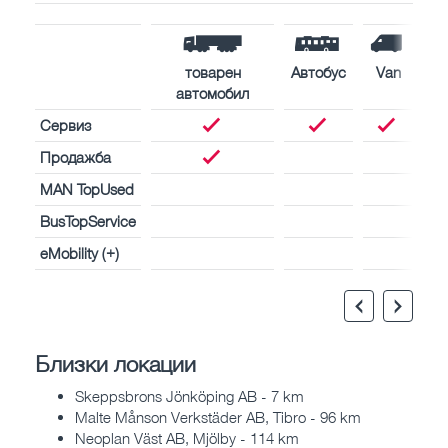
товарен
Автобус
Van
автомобил
Сервиз
Продажба
MAN TopUsed
BusTopService
eMobility (+)
Близки локации
Skeppsbrons Jönköping AB - 7 km
Malte Månson Verkstäder AB, Tibro - 96 km
Neoplan Väst AB, Mjölby - 114 km