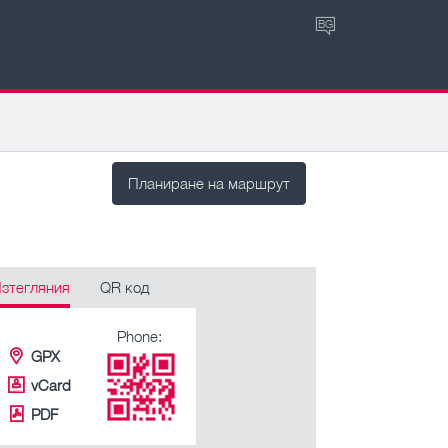
BG
Планиране на маршрут
зтегляния
QR код
Phone:
GPX
vCard
PDF