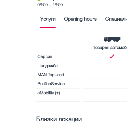
08:00 – 18:00
Услуги
Opening hours
Специалн
товарен автомоб
Сервиз
Продажба
MAN TopUsed
BusTopService
eMobility (+)
Близки локации