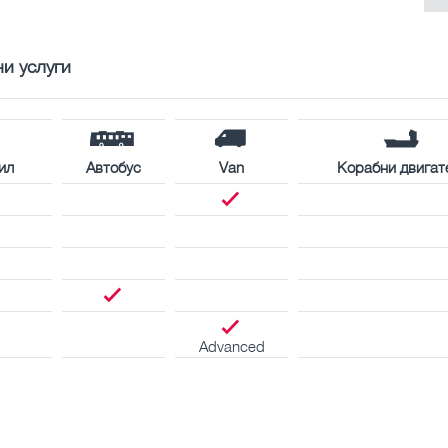
и услуги
ил
Автобус
Van
Корабни двигат
Advanced