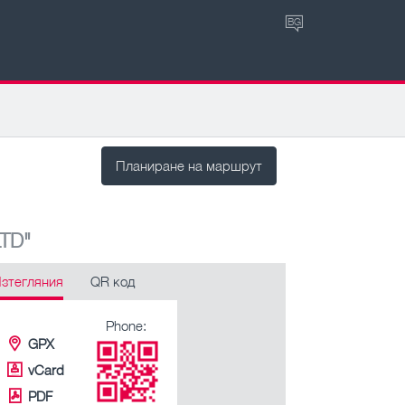
BG
Планиране на маршрут
LTD"
зтегляния
QR код
Phone:
GPX
vCard
PDF