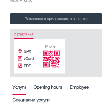
Показване в приложението за карти
Изтегляния
Phone:
GPX
vCard
PDF
Услуги
Opening hours
Employee
Специални услуги