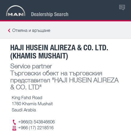
BG
Dealership Search
Отмяна и връщане
HAJI HUSEIN ALIREZA & CO. LTD.
(KHAMIS MUSHAIT)
Service partner
Търговски обект на търговския
представител
"HAJI HUSEIN ALIREZA
& CO. LTD"
King Fahd Road
1760 Khamis Mushait
Saudi Arabia
+966(0) 543846606
+966 (17) 2218516