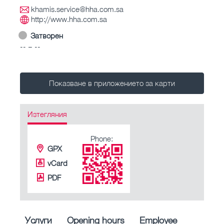
khamis.service@hha.com.sa
http://www.hha.com.sa
Затворен
-- – --
Показване в приложението за карти
Изтегляния
Phone:
GPX
vCard
PDF
Услуги
Opening hours
Employee