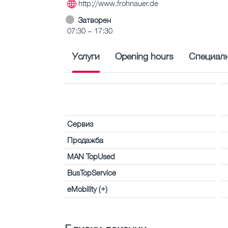
http://www.frohnauer.de
Затворен
07:30 – 17:30
Услуги
Opening hours
Специалн
Сервиз
Продажба
MAN TopUsed
BusTopService
eMobility (+)