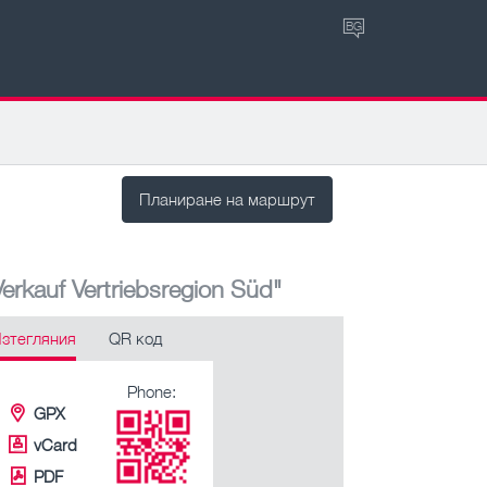
BG
Планиране на маршрут
rkauf Vertriebsregion Süd"
зтегляния
QR код
Phone:
GPX
vCard
PDF