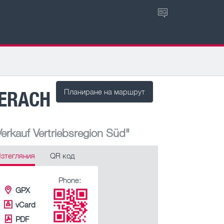
BG
BERACH
Планиране на маршрут
rkauf Vertriebsregion Süd"
зтегляния
QR код
Phone:
GPX
vCard
PDF