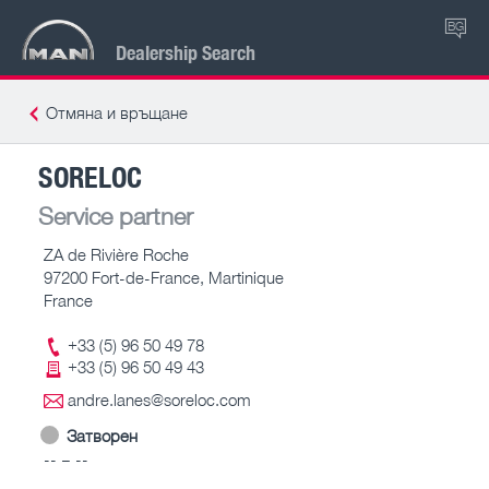
BG
Dealership Search
Отмяна и връщане
SORELOC
Service partner
ZA de Rivière Roche
97200 Fort-de-France, Martinique
France
+33 (5) 96 50 49 78
+33 (5) 96 50 49 43
andre.lanes@soreloc.com
Затворен
-- – --