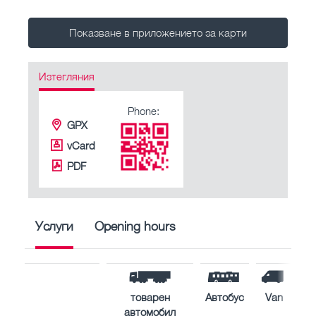
Показване в приложението за карти
Изтегляния
Phone:
GPX
vCard
PDF
Услуги
Opening hours
товарен
Автобус
Van
автомобил