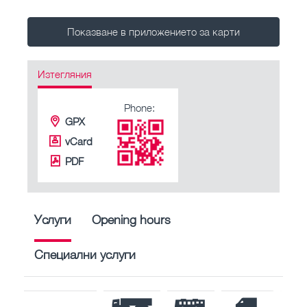
Показване в приложението за карти
Изтегляния
Phone:
GPX
vCard
PDF
Услуги
Opening hours
Специални услуги