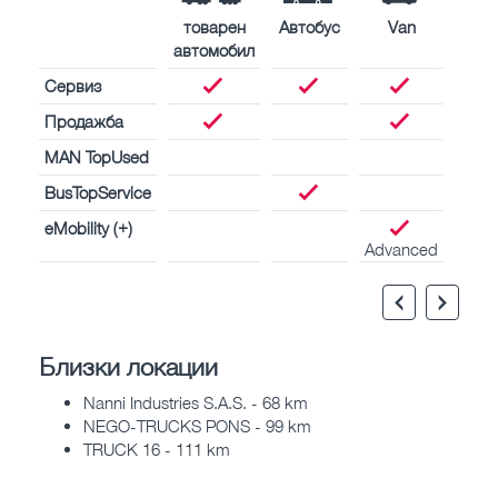
товарен
Автобус
Van
Кор
автомобил
двиг
Сервиз
Продажба
MAN TopUsed
BusTopService
eMobility (+)
Advanced
Близки локации
Nanni Industries S.A.S. - 68 km
NEGO-TRUCKS PONS - 99 km
TRUCK 16 - 111 km