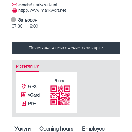
soest@markwort.net
http://www.markwort.net
Затворен
07:30 – 18:00
Показване в приложението за карти
Изтегляния
Phone:
GPX
vCard
PDF
Услуги
Opening hours
Employee